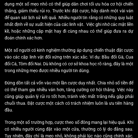
dụng một số mẹo nhỏ có thể giúp dân chơi tối ưu hóa cơ hội chiến
thắng, giảm thiểu rủi ro. Trước khi đặt cược, hãy dành một vài ván
để quan sát lịch sử kết quả. Nhiều người tin rằng có những quy luật
nhất định về sự xuất hiện của các linh vật. Việc ghi nhớ các mặt liền
kề, hoặc những cặp mặt hay đi cùng nhau có thể giúp đưa ra dự
đoán chính xác hơn.
Một số người có kinh nghiệm thường áp dụng chiến thuật đặt cược
vào các cặp linh vật đối xứng trên xúc xắc. Ví dụ: Bầu đối Gà, Cua
đối Cá, Tôm đối Nai. Dù không có cơ sở khoa học rõ ràng, đây là một
trong những mẹo được nhiều người tin dùng.
Đừng dồn tất cả vốn vào một lần cược duy nhất. Chia nhỏ số tiền để
có thể tham gia nhiều ván hơn, tăng cường cơ hội thắng. Việc này
cũng giúp quản lý rủi ro tốt hơn, tránh việc mất trắng nếu gặp phải
chuỗi thua. Đặt cược một cách có trách nhiệm luôn là ưu tiên hàng
đầu.
Trong một số trường hợp, cược theo số đông mang lại hiệu quả. Khi
có nhiều người cùng đặt vào một cửa, thường có lý do đằng sau.
Tuy nhiên, đây chỉ là mẹo nhỏ, không phải lúc nào cũng chính xác.