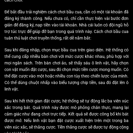
Để bắt đầu trải nghiệm cách chơi bầu cua, cần có một tài khoản đã
đăng ký thành công. Nếu chưa có, chỉ cần thực hiện vài bước đơn
giản để đăng ký, nạp tiền vào tài khoản. Nhà cái luôn có đội ngũ hỗ
trợ túc trực để giúp đỡ bạn trong quá trình này. Cách chơi bầu cua
tuân thủ luật chơi truyền thống, rất dễ nắm bắt:
Sau khi đăng nhập, chọn mục bầu cua trên giao diện. Hệ thống có
thể cung cấp nhiều bàn chơi với mức cược khác nhau, phù hợp với
mọi ngân sách. Trên bàn chơi ảo, sẽ thấy sáu ô linh vật, hãy chọn
con vật muốn đặt cược, sau đó chọn mức tiền cược mong muốn. Có
thể đặt cược vào một hoặc nhiều con tùy theo chiến lược của mình.
Có thể dùng chuột nhấp vào biểu tượng chip tiền, sau đó đặt lên ô
linh vật.
Sau khi hết thời gian đặt cược, hệ thống sẽ tự động lắc ba viên xúc
xắc trong bát. Quá trình này được mô phỏng chân thực, mang lại
cảm giác như đang chơi trực tiếp. Kết quả sẽ được công bố khi bát
được mở. Nếu linh vật bạn đặt cược xuất hiện trên một trong ba
viên xúc xắc, sẽ thắng cược. Tiền thắng cược sẽ được tự động cộng