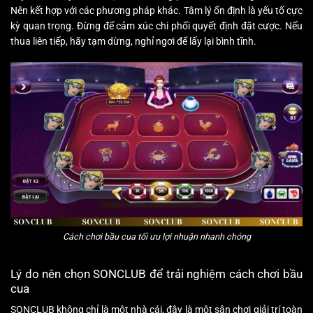
Nên kết hợp với các phương pháp khác. Tâm lý ổn định là yếu tố cực
kỳ quan trọng. Đừng để cảm xúc chi phối quyết định đặt cược. Nếu
thua liên tiếp, hãy tạm dừng, nghỉ ngơi để lấy lại bình tĩnh.
Cách chơi bầu cua tối ưu lợi nhuận nhanh chóng
Lý do nên chọn SONCLUB để trải nghiệm cách chơi bầu
cua
SONCLUB không chỉ là một nhà cái, đây là một sân chơi giải trí toàn