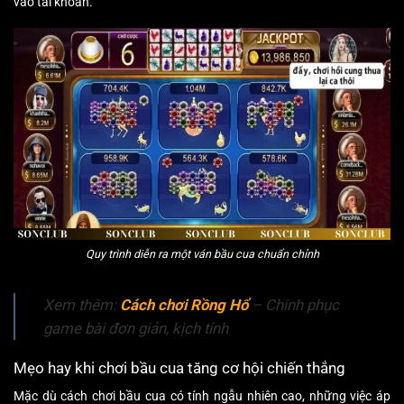
vào tài khoản.
Quy trình diễn ra một ván bầu cua chuẩn chỉnh
Xem thêm:
Cách chơi Rồng Hổ
– Chinh phục
game bài đơn giản, kịch tính
Mẹo hay khi chơi bầu cua tăng cơ hội chiến thắng
Mặc dù cách chơi bầu cua có tính ngẫu nhiên cao, những việc áp