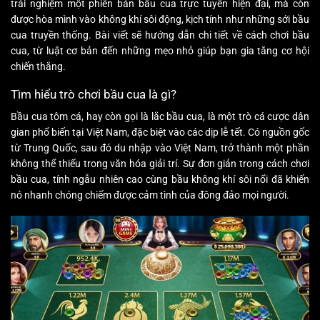
trải nghiệm một phiên bản bầu cua trực tuyến hiện đại, mà còn
được hòa mình vào không khí sôi động, kịch tính như những sới bầu
cua truyền thống. Bài viết sẽ hướng dẫn chi tiết về cách chơi bầu
cua, từ luật cơ bản đến những mẹo nhỏ giúp bạn gia tăng cơ hội
chiến thắng.
Tìm hiểu trò chơi bầu cua là gì?
Bầu cua tôm cá, hay còn gọi là lắc bầu cua, là một trò cá cược dân
gian phổ biến tại Việt Nam, đặc biệt vào các dịp lễ tết. Có nguồn gốc
từ Trung Quốc, sau đó du nhập vào Việt Nam, trở thành một phần
không thể thiếu trong văn hóa giải trí. Sự đơn giản trong cách chơi
bầu cua, tính ngẫu nhiên cao cùng bầu không khí sôi nổi đã khiến
nó nhanh chóng chiếm được cảm tình của đông đảo mọi người.