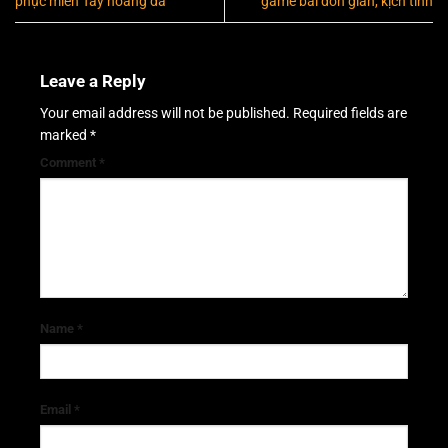
phục miền Tây hoang dã
game bài đơn giản, kịch tính
Leave a Reply
Your email address will not be published.
Required fields are
marked
*
Comment
*
Name
*
Email
*