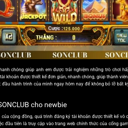
anh chóng giúp anh em được trải nghiệm những trò chơi hấ
o tài khoản được thiết kế đơn giản, nhanh chóng, giúp thành vi
 đầu hành trình của mình ngay hôm nay để không bỏ lỡ bất kỳ
 SONCLUB cho newbie
 của cộng đồng, quá trình đăng ký tài khoản được thiết kế vô c
ệc đầu tiên là truy cập vào trang web chính thức của cổng ga