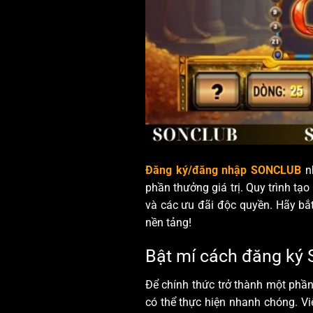
Đăng ký/đăng nhập SONCLUB
nh
phần thưởng giá trị. Quy trình tạ
và các ưu đãi độc quyền. Hãy bắt
nền tảng!
Bật mí cách đăng ký
Để chính thức trở thành một phần
có thể thực hiện nhanh chóng. Vi