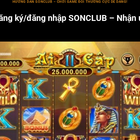
HƯỚNG DẪN SONCLUB – CHƠI GAME ĐỔI THƯỞNG CỰC DỄ DÀNG!
ăng ký/đăng nhập SONCLUB – Nhận ư