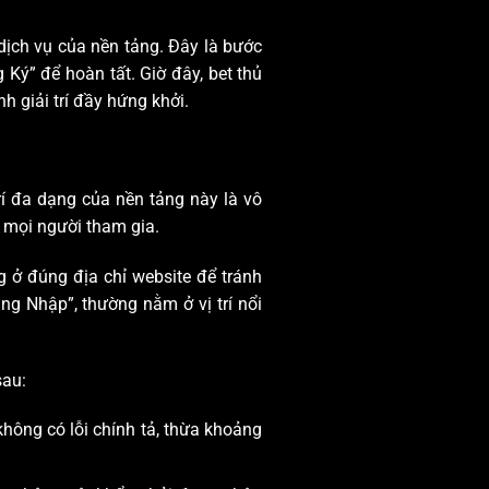
 dịch vụ của nền tảng. Đây là bước
 Ký” để hoàn tất. Giờ đây, bet thủ
 giải trí đầy hứng khởi.
trí đa dạng của nền tảng này là vô
 mọi người tham gia.
 ở đúng địa chỉ website để tránh
ng Nhập”, thường nằm ở vị trí nổi
sau:
hông có lỗi chính tả, thừa khoảng