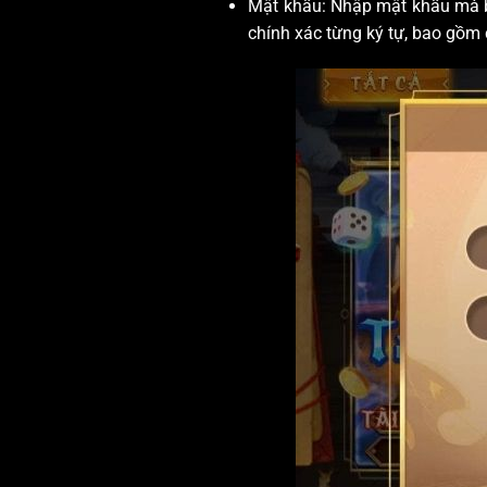
Mật khẩu: Nhập mật khẩu mà b
chính xác từng ký tự, bao gồm c