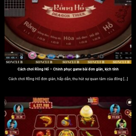
Cách chơi Rồng Hổ – Chinh phục game bài đơn giản, kịch tính
Cách chơi Rồng Hổ đơn giản, hấp dẫn, thu hút sự quan tâm của đông [...]