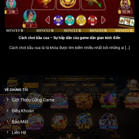
Cách chơi bầu cua – Sự hấp dẫn của game dân gian kinh điển
Cách chơi bầu cua là từ khóa được tìm kiếm nhiều nhất bởi những ai [...]
VỀ CHÚNG TÔI
Giới Thiệu Cổng Game
Điều Khoản
Bảo Mật
Liên Hệ