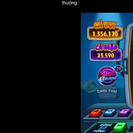
thưởng.