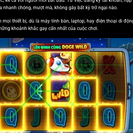
, kể cả với người mới bắt đầu. Từ việc đăng ký tài khoản, nạp r
 ra nhanh chóng, mượt mà, không gây bất kỳ trở ngại nào.
 mọi thiết bị, dù là máy tính bàn, laptop, hay điện thoại di độ
những khoảnh khắc gay cấn nhất của cuộc chơi.