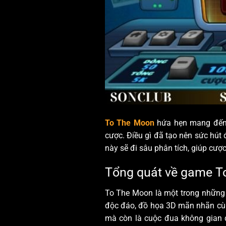
To The Moon
hứa hẹn mang đến t
cược. Điều gì đã tạo nên sức hút 
này sẽ đi sâu phân tích, giúp cược
Tổng quát về game T
To The Moon là một trong những g
độc đáo, đồ họa 3D mãn nhãn cùng
mà còn là cuộc đua không gian đ