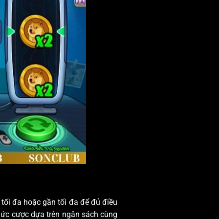
tối đa hoặc gần tối đa để đủ điều
h mức cược dựa trên ngân sách cùng