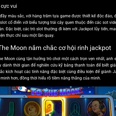
 cực vui
đầy màu sắc, với hàng trăm tựa game được thiết kế độc đáo, 
t cổ điển với biểu tượng trái cây quen thuộc đến các sot vide
ận. Đặc biệt, các trò slot thường đi kèm với Jackpot lũy tiến, m
iện thực chỉ sau một lần quay.
The Moon nắm chắc cơ hội rinh jackpot
The Moon cùng tận hưởng trò chơi một cách trọn vẹn nhất, anh 
y dành thời gian để nghiên cứu kỹ bảng thanh toán để biết giá 
ắc kích hoạt các tính năng đặc biệt cùng điều kiện để giành J
 minh hơn, đồng thời hiểu rõ tiềm năng thắng của mình.