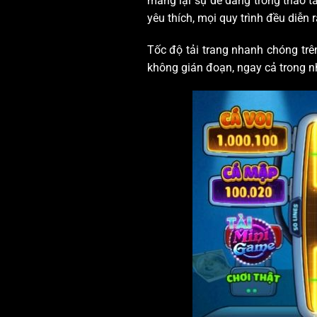
mang lại sự dễ dàng trong thao tác
yêu thích, mọi quy trình đều diễn
Tốc độ tải trang nhanh chóng trên
không gián đoạn, ngay cả trong 